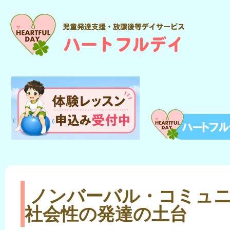
トップペー
ハートフルデイ
体験レッス
資料室
ノンバーバル・コミュニ
Q&A
社会性の発達の土台